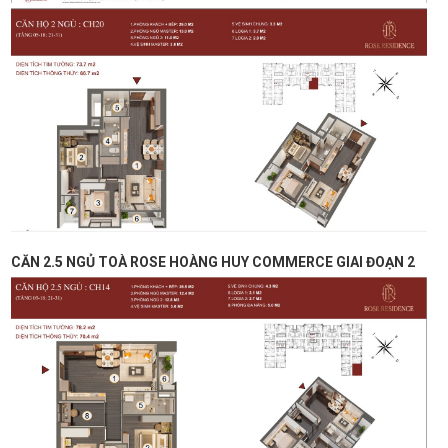
CĂN 2.5 NGỦ TOÀ ROSE HOÀNG HUY COMMERCE GIAI ĐOẠN 2