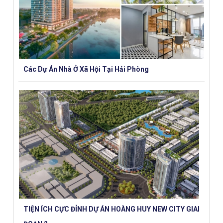
Các Dự Án Nhà Ở Xã Hội Tại Hải Phòng
TIỆN ÍCH CỰC ĐỈNH DỰ ÁN HOÀNG HUY NEW CITY GIAI