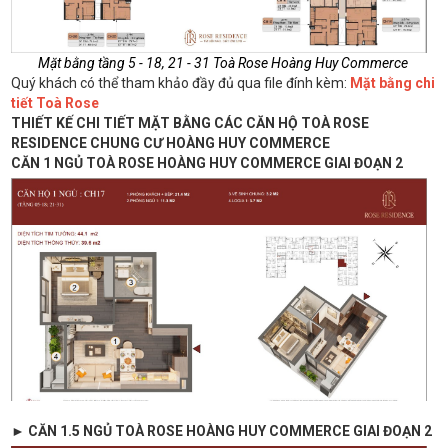
Mặt bằng tầng 5 - 18, 21 - 31 Toà Rose Hoàng Huy Commerce
Quý khách có thể tham khảo đầy đủ qua file đính kèm:
Mặt bằng chi
tiết Toà Rose
THIẾT KẾ CHI TIẾT MẶT BẰNG CÁC CĂN HỘ TOÀ ROSE
RESIDENCE CHUNG CƯ HOÀNG HUY COMMERCE
CĂN 1 NGỦ TOÀ ROSE HOÀNG HUY COMMERCE GIAI ĐOẠN 2
► CĂN 1.5 NGỦ TOÀ ROSE HOÀNG HUY COMMERCE GIAI ĐOẠN 2