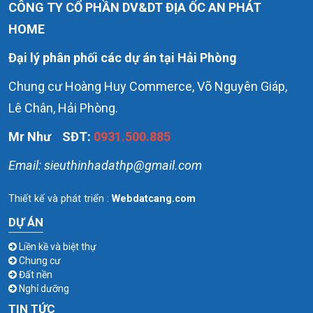
CÔNG TY CỔ PHẦN DV&DT ĐỊA ỐC AN PHÁT
HOME
Đại lý phân phối các dự án tại Hải Phòng
Chung cư Hoàng Huy Commerce, Võ Nguyên Giáp,
Lê Chân, Hải Phòng.
Mr Như
SĐT:
0931.500.885
Email: sieuthinhadathp@gmail.com
DỰ ÁN
Liền kề và biệt thự
Chung cư
Đất nền
Nghỉ dưỡng
TIN TỨC