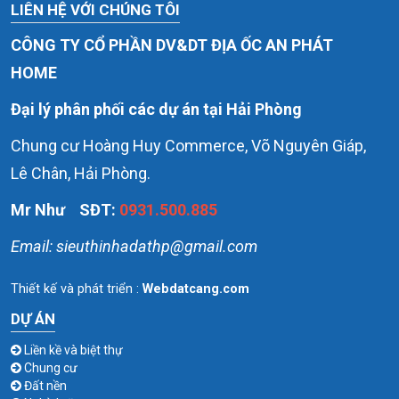
LIÊN HỆ VỚI CHÚNG TÔI
CÔNG TY CỔ PHẦN DV&DT ĐỊA ỐC AN PHÁT
HOME
Đại lý phân phối các dự án tại Hải Phòng
Chung cư Hoàng Huy Commerce, Võ Nguyên Giáp,
Lê Chân, Hải Phòng.
Mr Như
SĐT:
0931.500.885
Email: sieuthinhadathp@gmail.com
DỰ ÁN
Liền kề và biệt thự
Chung cư
Đất nền