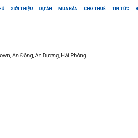
HỦ
GIỚI THIỆU
DỰ ÁN
MUA BÁN
CHO THUÊ
TIN TỨC
B
own, An Đồng, An Dương, Hải Phòng