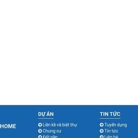
DỰ ÁN
TIN TỨC
Liền kề và biệt thự
Tuyển dụng
T HOME
Chung cư
Tin tức
Đất nền
Liên hệ