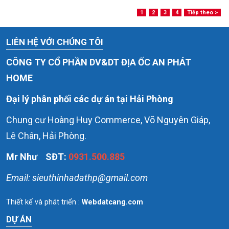
1
2
3
4
Tiếp theo >
LIÊN HỆ VỚI CHÚNG TÔI
CÔNG TY CỔ PHẦN DV&DT ĐỊA ỐC AN PHÁT
HOME
Đại lý phân phối các dự án tại Hải Phòng
Chung cư Hoàng Huy Commerce, Võ Nguyên Giáp,
Lê Chân, Hải Phòng.
Mr Như
SĐT:
0931.500.885
Email: sieuthinhadathp@gmail.com
DỰ ÁN