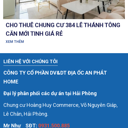
CHO THUÊ CHUNG CƯ 384 LÊ THÁNH TÔNG
CĂN MỚI TINH GIÁ RẺ
XEM THÊM
LIÊN HỆ VỚI CHÚNG TÔI
CÔNG TY CỔ PHẦN DV&DT ĐỊA ỐC AN PHÁT
HOME
Đại lý phân phối các dự án tại Hải Phòng
Chung cư Hoàng Huy Commerce, Võ Nguyên Giáp,
Lê Chân, Hải Phòng.
Mr Như
SĐT:
0931.500.885