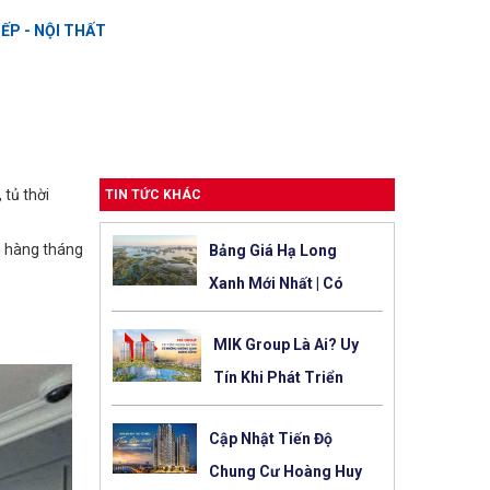
ẾP - NỘI THẤT
 tủ thời
TIN TỨC KHÁC
h hàng tháng
Bảng Giá Hạ Long
Xanh Mới Nhất | Có
Nên Đầu Tư Thời Điểm
MIK Group Là Ai? Uy
Này?
Tín Khi Phát Triển
Harbor Skyline Vũ Yên
Cập Nhật Tiến Độ
Chung Cư Hoàng Huy