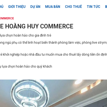
HỦ
GIỚI THIỆU
DỰ ÁN
MUA BÁN
CHO THUÊ
TIN TỨC
B
COMMERCE
OSE HOÀNG HUY COMMERCE
 lựa chọn hoàn hảo cho gia đình trẻ
ng ngủ phụ có thể linh hoạt biến thành phòng làm việc, phòng live strym,
 trẻ khởi nghiệp hoặc nhà đầu tư muốn mua cho thuê lấy dòng tiền ổn địn
ự lựa chọn hoàn hảo cho quý khách