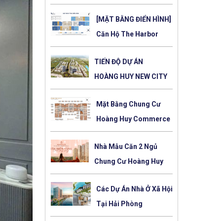
150 Tô Hiệu Hải
[MẶT BẰNG ĐIỂN HÌNH]
Phòng Mới Nhất
Căn Hộ The Harbor
Skyline Vũ Yên (Imperia
TIẾN ĐỘ DỰ ÁN
Royal Island)
HOÀNG HUY NEW CITY
CẬP NHẬT MỚI NHẤT
Mặt Bằng Chung Cư
Hoàng Huy Commerce
Toà Rose
Nhà Mẫu Căn 2 Ngủ
Chung Cư Hoàng Huy
Commerce Toà Rose
Các Dự Án Nhà Ở Xã Hội
Tại Hải Phòng