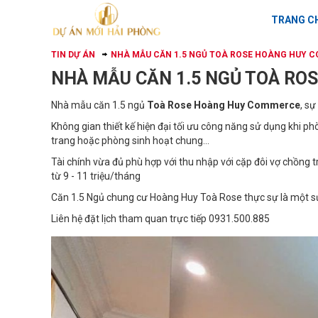
TRANG C
TIN DỰ ÁN
NHÀ MẪU CĂN 1.5 NGỦ TOÀ ROSE HOÀNG HUY 
NHÀ MẪU CĂN 1.5 NGỦ TOÀ R
Nhà mẫu căn 1.5 ngủ
Toà Rose Hoàng Huy Commerce
, sự
Không gian thiết kế hiện đại tối ưu công năng sử dụng khi phò
trang hoặc phòng sinh hoạt chung...
Tài chính vừa đủ phù hợp với thu nhập với cặp đôi vợ chồng
từ 9 - 11 triệu/tháng
Căn 1.5 Ngủ chung cư Hoàng Huy Toà Rose thực sự là một s
Liên hệ đặt lịch tham quan trực tiếp 0931.500.885