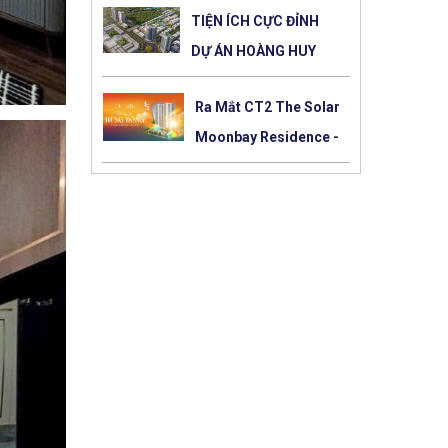
TIỆN ÍCH CỰC ĐỈNH
DỰ ÁN HOÀNG HUY
NEW CITY GIAI ĐOẠN 2
Ra Mắt CT2 The Solar
Moonbay Residence -
384 Lê Thánh Tông