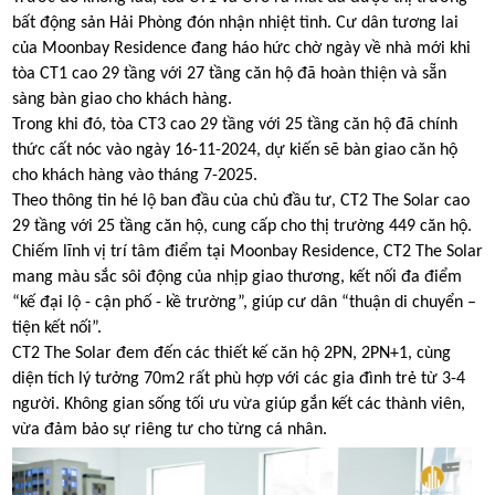
bất động sản Hải Phòng đón nhận nhiệt tình. Cư dân tương lai
của Moonbay Residence đang háo hức chờ ngày về nhà mới khi
tòa CT1 cao 29 tầng với 27 tầng căn hộ đã hoàn thiện và sẵn
sàng bàn giao cho khách hàng.
Trong khi đó, tòa CT3 cao 29 tầng với 25 tầng căn hộ đã chính
thức cất nóc vào ngày 16-11-2024, dự kiến sẽ bàn giao căn hộ
cho khách hàng vào tháng 7-2025.
Theo thông tin hé lộ ban đầu của chủ đầu tư, CT2 The Solar cao
29 tầng với 25 tầng căn hộ, cung cấp cho thị trường 449 căn hộ.
Chiếm lĩnh vị trí tâm điểm tại Moonbay Residence, CT2 The Solar
mang màu sắc sôi động của nhịp giao thương, kết nối đa điểm
“kế đại lộ - cận phố - kề trường”, giúp cư dân “thuận di chuyển –
tiện kết nối”.
CT2 The Solar đem đến các thiết kế căn hộ 2PN, 2PN+1, cùng
diện tích lý tưởng 70m2 rất phù hợp với các gia đình trẻ từ 3-4
người. Không gian sống tối ưu vừa giúp gắn kết các thành viên,
vừa đảm bảo sự riêng tư cho từng cá nhân.