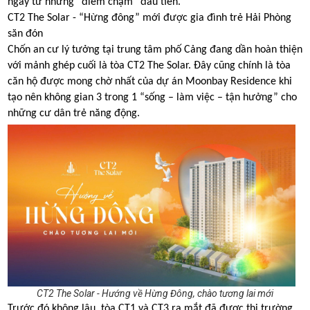
ngay từ những “điểm chạm” đầu tiên.
CT2 The Solar - “Hừng đông” mới được gia đình trẻ Hải Phòng
săn đón
Chốn an cư lý tưởng tại trung tâm phố Cảng đang dần hoàn thiện
với mảnh ghép cuối là tòa CT2 The Solar. Đây cũng chính là tòa
căn hộ được mong chờ nhất của dự án Moonbay Residence khi
tạo nên không gian 3 trong 1 “sống – làm việc – tận hưởng” cho
những cư dân trẻ năng động.
CT2 The Solar - Hướng về Hừng Đông, chào tương lai mới
Trước đó không lâu, tòa CT1 và CT3 ra mắt đã được thị trường