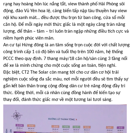
rạng hay hoàng hôn lúc nắng tắt, view thành phố Hải Phòng sôi
động, đảo Vũ Yên hoa lệ, cảng biển tấp nập tàu thuyền hay view
nội khu xanh mát… đều được thu trọn từ ban công, cửa sổ mỗi
căn hộ. Để mỗi ngày mới thức giấc là một ngày căng tràn năng
lượng, để thân – tâm – trí luôn tràn ngập những điều tích cực và
niềm hạnh phúc viên mãn.
An cư tại Hừng đông là an tâm sống trọn cuộc đời với chất lượng
công trình cấp 1 có độ bền và tuổi thọ trên 100 năm, hệ thống
PCCC theo quy định. 7 thang máy/18 căn hộ/sàn cùng 3 tầng nổi
để xe là minh chứng cho một cuộc sống an toàn, tiện nghi.
Đặc biệt, CT2 The Solar còn mang tới cho cư dân cơ hội trải
nghiệm cuộc sống đa sắc màu, nơi mỗi người đều sẽ tìm thấy sự
gắn kết bản thân trong cộng đồng dân cư trẻ năng động đầy tri
thức. Đồng thời, mỗi cá nhân cùng đồng hành để kiến tạo sự
thay đổi, đánh thức giấc mơ về một tương lai tươi sáng.