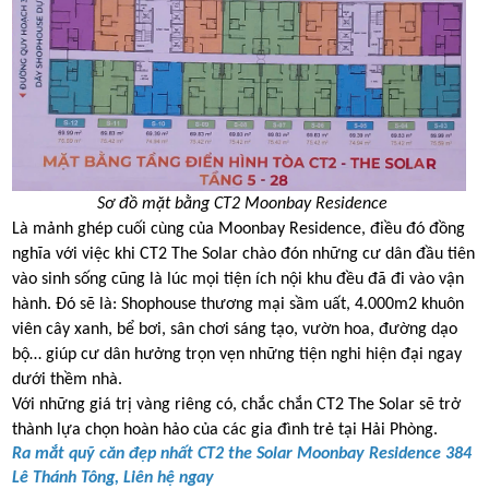
Sơ đồ mặt bằng CT2 Moonbay Residence
Là mảnh ghép cuối cùng của Moonbay Residence, điều đó đồng
nghĩa với việc khi CT2 The Solar chào đón những cư dân đầu tiên
vào sinh sống cũng là lúc mọi tiện ích nội khu đều đã đi vào vận
hành. Đó sẽ là: Shophouse thương mại sầm uất, 4.000m2 khuôn
viên cây xanh, bể bơi, sân chơi sáng tạo, vườn hoa, đường dạo
bộ… giúp cư dân hưởng trọn vẹn những tiện nghi hiện đại ngay
dưới thềm nhà.
Với những giá trị vàng riêng có, chắc chắn CT2 The Solar sẽ trở
thành lựa chọn hoàn hảo của các gia đình trẻ tại Hải Phòng.
Ra mắt quỹ căn đẹp nhất CT2 the Solar Moonbay Residence 384
Lê Thánh Tông, Liên hệ ngay