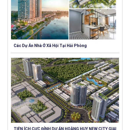
Các Dự Án Nhà Ở Xã Hội Tại Hải Phòng
TIỆN ÍCH CỰC ĐỈNH DỰ ÁN HOÀNG HUY NEW CITY GIAI