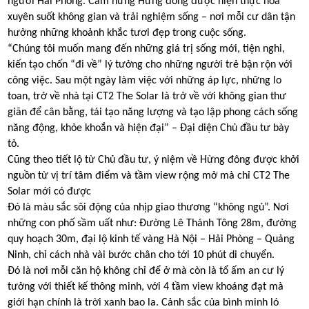
người Hải Phòng. Cảm hứng Hừng đông được hiện thực hóa
xuyên suốt không gian và trải nghiệm sống – nơi mỗi cư dân tận
hưởng những khoảnh khắc tươi đẹp trong cuộc sống.
“Chúng tôi muốn mang đến những giá trị sống mới, tiện nghi,
kiến tạo chốn “đi về” lý tưởng cho những người trẻ bận rộn với
công việc. Sau một ngày làm việc với những áp lực, những lo
toan, trở về nhà tại CT2 The Solar là trở về với không gian thư
giãn để cân bằng, tái tạo năng lượng và tạo lập phong cách sống
năng động, khỏe khoắn và hiện đại” – Đại diện Chủ đầu tư bày
tỏ.
Cũng theo tiết lộ từ Chủ đầu tư, ý niệm về Hừng đông được khởi
nguồn từ vị trí tâm điểm và tầm view rộng mở mà chỉ CT2 The
Solar mới có được
Đó là màu sắc sôi động của nhịp giao thương “không ngủ”. Nơi
những con phố sầm uất như: Đường Lê Thánh Tông 28m, đường
quy hoạch 30m, đại lộ kinh tế vàng Hà Nội – Hải Phòng – Quảng
Ninh, chỉ cách nhà vài bước chân cho tới 10 phút di chuyển.
Đó là nơi mỗi căn hộ không chỉ để ở mà còn là tổ ấm an cư lý
tưởng với thiết kế thông minh, với 4 tầm view khoáng đạt mà
giới hạn chính là trời xanh bao la. Cảnh sắc của bình minh ló