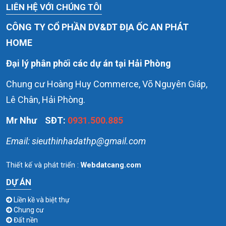
LIÊN HỆ VỚI CHÚNG TÔI
CÔNG TY CỔ PHẦN DV&DT ĐỊA ỐC AN PHÁT
HOME
Đại lý phân phối các dự án tại Hải Phòng
Chung cư Hoàng Huy Commerce, Võ Nguyên Giáp,
Lê Chân, Hải Phòng.
Mr Như
SĐT:
0931.500.885
Email: sieuthinhadathp@gmail.com
DỰ ÁN
Liền kề và biệt thự
Chung cư
Đất nền