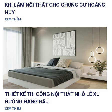
KHI LÀM NỘI THẤT CHO CHUNG CƯ HOÀNG
HUY
XEM THÊM
THIẾT KẾ THI CÔNG NỘI THẤT NHỎ LẺ XU
HƯỚNG HÀNG ĐẦU
XEM THÊM