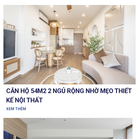
CĂN HỘ 54M2 2 NGỦ RỘNG NHỜ MẸO THIẾT
KẾ NỘI THẤT
XEM THÊM