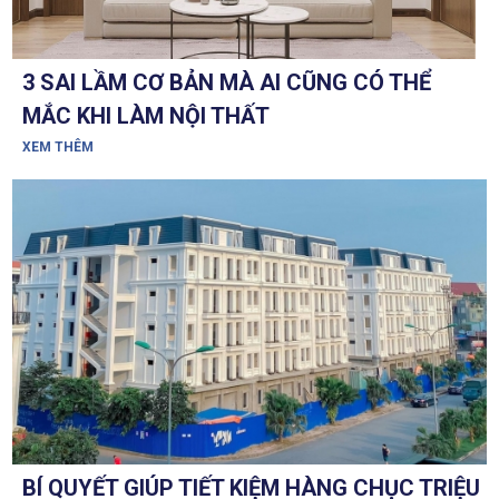
3 SAI LẦM CƠ BẢN MÀ AI CŨNG CÓ THỂ
MẮC KHI LÀM NỘI THẤT
XEM THÊM
BÍ QUYẾT GIÚP TIẾT KIỆM HÀNG CHỤC TRIỆU