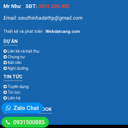
Mr Như
SĐT:
0931.500.885
Email: sieuthinhadathp@gmail.com
DỰ ÁN
Liền kề và biệt thự
Chung cư
Đất nền
Nghỉ dưỡng
TIN TỨC
Tuyển dụng
Tin tức
Liên hệ
Zalo Chat
FAN PAGE FACEBOOK
0931500885