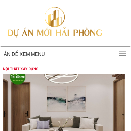
T
ẤN ĐỂ XEM MENU
NỘI THẤT XÂY DỰNG