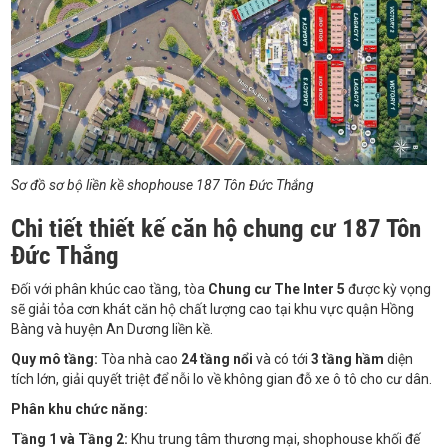
Sơ đồ sơ bộ liền kề shophouse 187 Tôn Đức Thắng
Chi tiết thiết kế căn hộ chung cư 187 Tôn
Đức Thắng
Đối với phân khúc cao tầng, tòa
Chung cư The Inter 5
được kỳ vọng
sẽ giải tỏa cơn khát căn hộ chất lượng cao tại khu vực quận Hồng
Bàng và huyện An Dương liền kề.
Quy mô tầng:
Tòa nhà cao
24 tầng nổi
và có tới
3 tầng hầm
diện
tích lớn, giải quyết triệt để nỗi lo về không gian đỗ xe ô tô cho cư dân.
Phân khu chức năng:
Tầng 1 và Tầng 2:
Khu trung tâm thương mại, shophouse khối đế