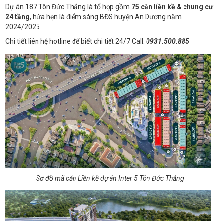
Dự án 187 Tôn Đức Thắng là tổ hợp gồm
75 căn liền kề & chung cư
24 tầng
, hứa hẹn là điểm sáng BĐS huyện An Dương năm
2024/2025
Chi tiết liên hệ hotline để biết chi tiết 24/7 Call:
0931.500.885
Sơ đồ mã căn Liền kề dự án Inter 5 Tôn Đức Thắng