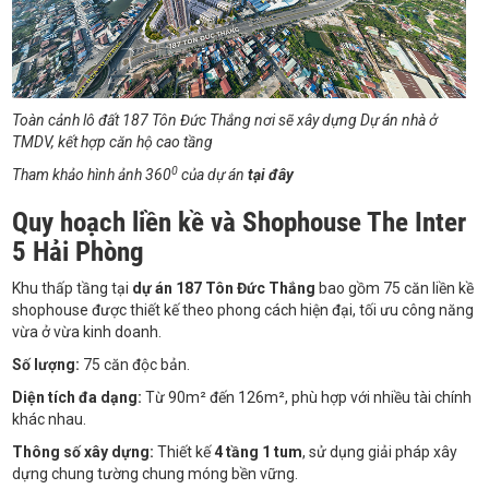
Toàn cảnh lô đất 187 Tôn Đức Thắng nơi sẽ xây dựng Dự án nhà ở
TMDV, kết hợp căn hộ cao tầng
0
Tham khảo hình ảnh 360
của dự án
tại đây
Quy hoạch liền kề và Shophouse The Inter
5 Hải Phòng
Khu thấp tầng tại
dự án 187 Tôn Đức Thắng
bao gồm 75 căn liền kề
shophouse được thiết kế theo phong cách hiện đại, tối ưu công năng
vừa ở vừa kinh doanh.
Số lượng:
75 căn độc bản.
Diện tích đa dạng:
Từ 90m² đến 126m², phù hợp với nhiều tài chính
khác nhau.
Thông số xây dựng:
Thiết kế
4 tầng 1 tum
, sử dụng giải pháp xây
dựng chung tường chung móng bền vững.