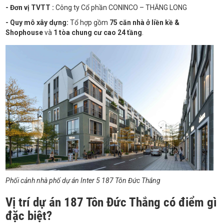
- Đơn vị TVTT :
Công ty Cổ phần CONINCO – THĂNG LONG
- Quy mô xây dựng:
Tổ hợp gồm
75 căn nhà ở liền kề &
Shophouse
và
1 tòa chung cư cao 24 tầng
.
Phối cảnh nhà phố dự án Inter 5 187 Tôn Đức Thắng
Vị trí dự án 187 Tôn Đức Thắng có điểm gì
đặc biệt?